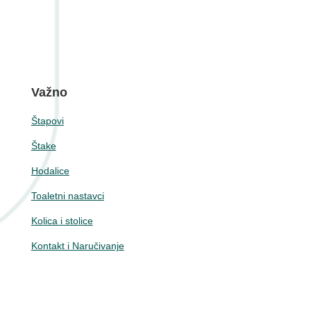
Važno
Štapovi
Štake
Hodalice
Toaletni nastavci
Kolica i stolice
Kontakt i Naručivanje