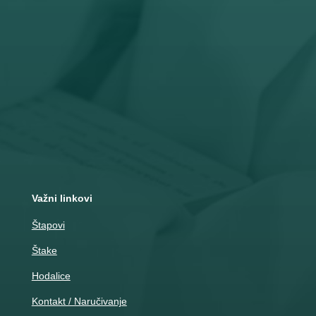

Adresa
Nemanjina 10
Čačak
Važni linkovi
Štapovi
Štake
Hodalice
Kontakt / Naručivanje