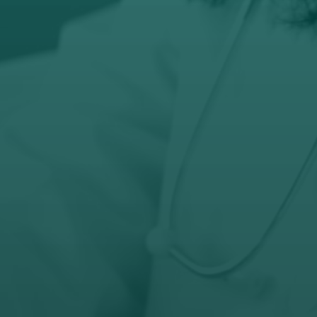
prodaja@orto-centar.com

Telefon
032-343-317
066-343-317

Radno vreme
Pon – Pet: 8 – 19 č
Subota: 8 – 15 č