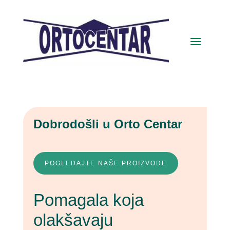
Dobrodošli u Orto Centar
POGLEDAJTE NAŠE PROIZVODE
Pomagala koja
olakšavaju