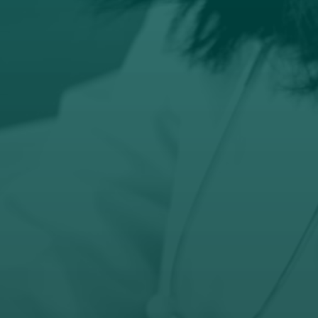

Email
prodaja@orto-centar.com

Telefon
032-343-317
066-343-317
