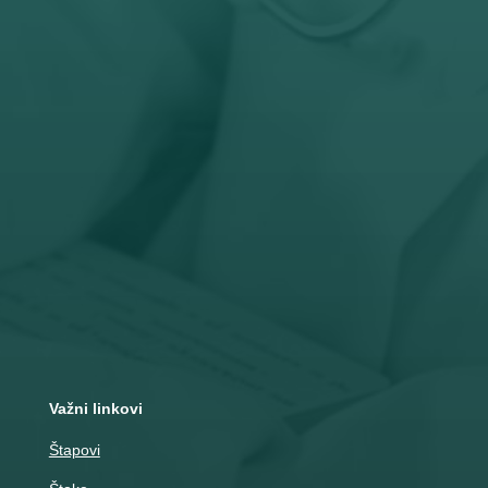
Radno vreme
Pon – Pet: 8 – 19 č
Subota: 8 – 15 č

Adresa
Nemanjina 10
Čačak
Važni linkovi
Štapovi