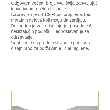
Odgovara većem broju WC šolja zahvaljujući
inovativnom načinu fiksacije.
Napravljen je od 100% polipropilena, bez
metalnih delova koji mogu da zardjaju.
Bezbedan je za korišćenje jer poseduje 6
neklizajućih podloški i jednostavan je za
održavanje.
Udubljenje sa prednje strane je posebno
dizajnirano za održavanje lične higijene.