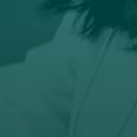

Email
prodaja@orto-centar.com

Telefon
032-343-317
066-343-317
