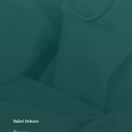
Radno vreme
Pon – Pet: 8 – 19 č
Subota: 8 – 15 č

Adresa
Nemanjina 10
Čačak
Važni linkovi