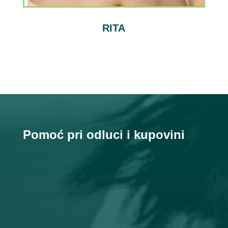
RITA
Pomoć pri odluci i kupovini

Email