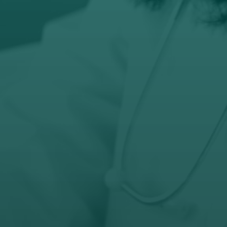
prodaja@orto-centar.com

Telefon
032-343-317
066-343-317

Radno vreme
Pon – Pet: 8 – 19 č