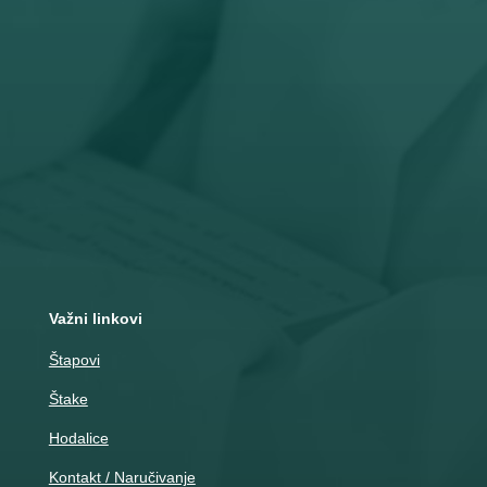
Subota: 8 – 15 č

Adresa
Nemanjina 10
Čačak
Važni linkovi
Štapovi
Štake
Hodalice
Kontakt / Naručivanje