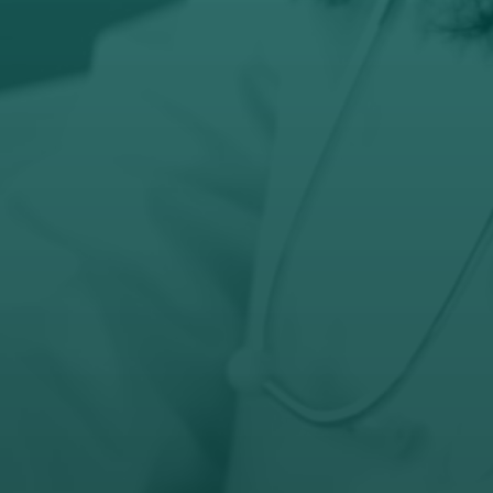
prodaja@orto-centar.com

Telefon
032-343-317
066-343-317

Radno vreme
Pon – Pet: 8 – 19 č
Subota: 8 – 15 č