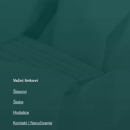

Adresa
Nemanjina 10
Čačak
Važni linkovi
Štapovi
Štake
Hodalice
Kontakt / Naručivanje