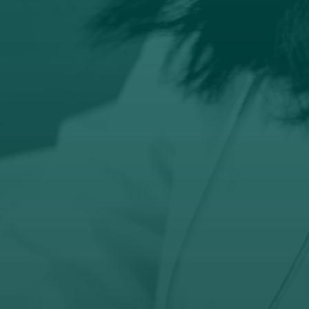

Email
prodaja@orto-centar.com

Telefon
032-343-317
066-343-317