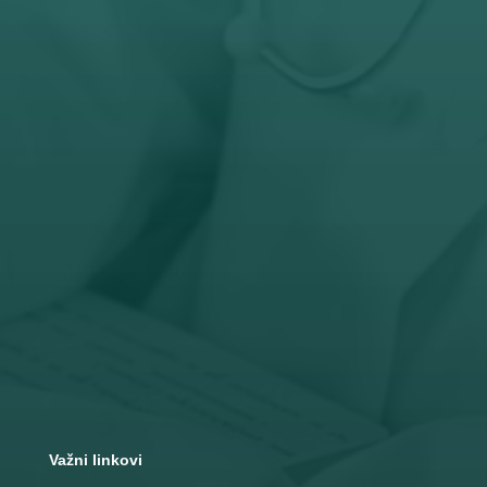

Radno vreme
Pon – Pet: 8 – 19 č
Subota: 8 – 15 č

Adresa
Nemanjina 10
Čačak
Važni linkovi