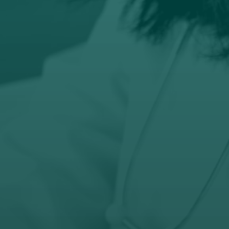
Email
prodaja@orto-centar.com

Telefon
032-343-317
066-343-317
