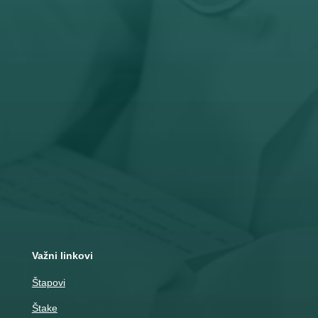
Radno vreme
Pon – Pet: 8 – 19 č
Subota: 8 – 15 č

Adresa
Nemanjina 10
Čačak
Važni linkovi
Štapovi
Štake