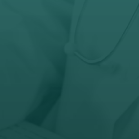
032-343-317
066-343-317

Radno vreme
Pon – Pet: 8 – 19 č
Subota: 8 – 15 č

Adresa