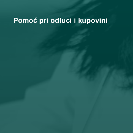
Pomoć pri odluci i kupovini

Email
prodaja@orto-centar.com

Telefon