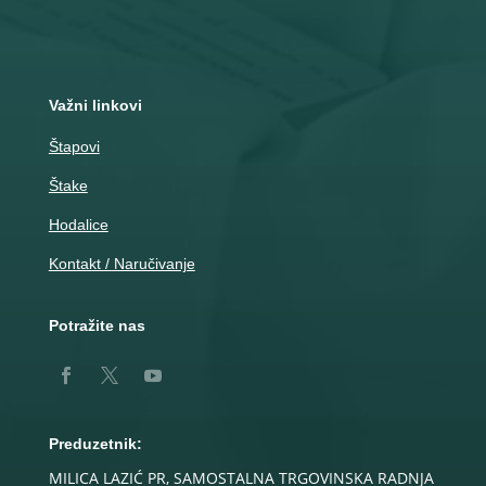
Nemanjina 10
Čačak
Važni linkovi
Štapovi
Štake
Hodalice
Kontakt / Naručivanje
Potražite nas
Preduzetnik:
MILICA LAZIĆ PR, SAMOSTALNA TRGOVINSKA RADNJA