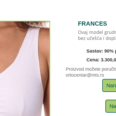
FRANCES
Ovaj model grudn
bez učešća i dopl
Sastav: 90% 
Cena: 3.300,
Proizvod možete poručiti
ortocentar@mts.rs
Naru
Na