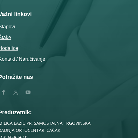
Važni linkovi
Štapovi
Štake
Hodalice
Kontakt / Naručivanje
Potražite nas
Preduzetnik:
MILICA LAZIĆ PR, SAMOSTALNA TRGOVINSKA
RADNJA ORTOCENTAR, ČAČAK
MB: 60365610