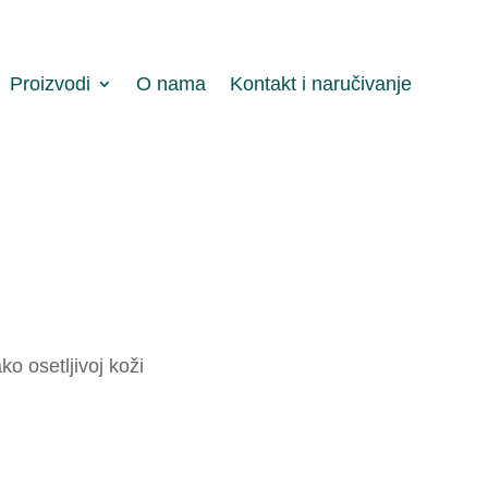
Proizvodi
O nama
Kontakt i naručivanje
o osetljivoj koži