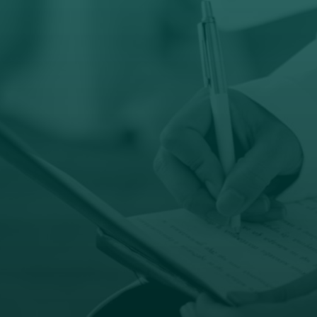

Email
prodaja@orto-centar.com

Radno vreme