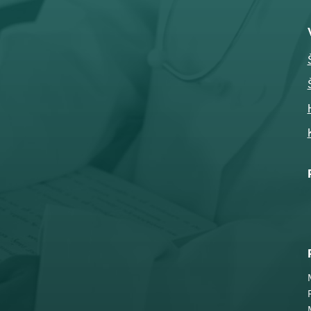

Telefon
032-343-317
066-343-317

Adresa