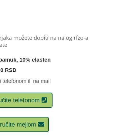
jaka možete dobiti na nalog rfzo-a
ate
pamuk, 10% elasten
00 RSD
 telefonom ili na mail
čite telefonom
ručite mejlom