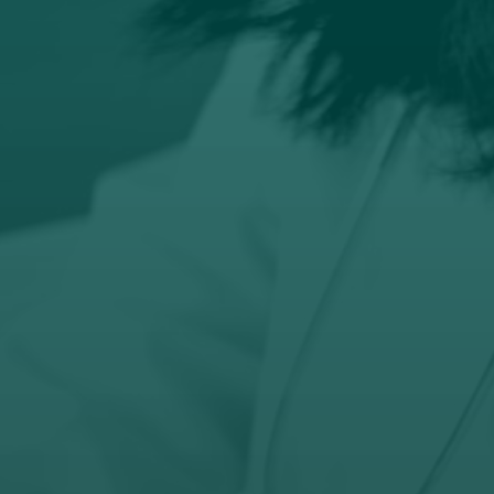

Email
prodaja@orto-centar.com

Telefon
032-343-317
066-343-317
