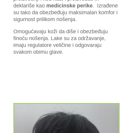
deklariše kao
medicinske perike
. Izrađene
su tako da obezbeđuju maksimalan komfor i
sigurnost prilikom nošenja.
Omogućavaju koži da diše i obezbeđuju
finoću nošenja. Lake su za održavanje,
imaju regulatore veličine i odgovaraju
svakom obimu glave.