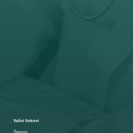
Radno vreme
Pon – Pet: 8 – 19 č
Subota: 8 – 15 č

Adresa
Nemanjina 10
Čačak
Važni linkovi
Štapovi