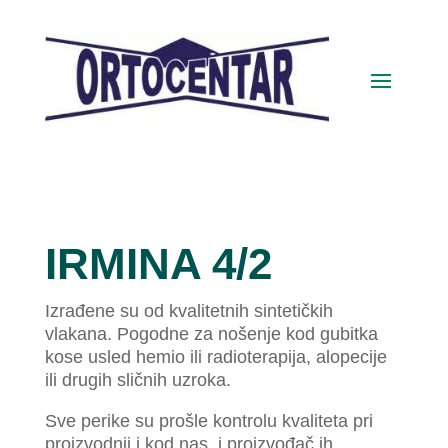
IRMINA 4/2
Izrađene su od kvalitetnih sintetičkih
vlakana. Pogodne za nošenje kod gubitka
kose usled hemio ili radioterapija, alopecije
ili drugih sličnih uzroka.
Sve perike su prošle kontrolu kvaliteta pri
proizvodnji i kod nas, i proizvođač ih