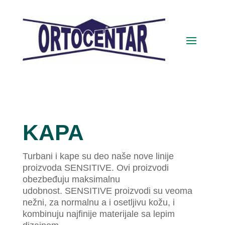
KAPA
Turbani i kape su deo naše nove linije
proizvoda SENSITIVE. Ovi proizvodi
obezbeđuju maksimalnu
udobnost.
SENSITIVE proizvodi su veoma
nežni, za normalnu a i osetljivu kožu, i
kombinuju najfinije materijale sa lepim