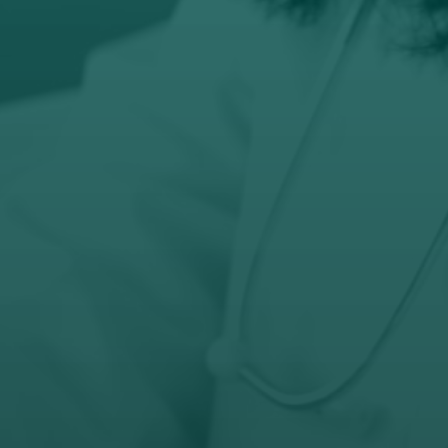
Email
prodaja@orto-centar.com

Telefon
032-343-317
066-343-317

Radno vreme
Pon – Pet: 8 – 19 č