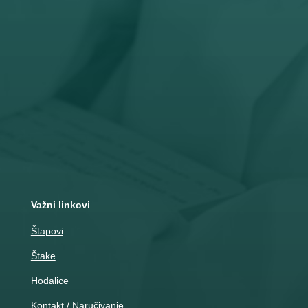
Subota: 8 – 15 č

Adresa
Nemanjina 10
Čačak
Važni linkovi
Štapovi
Štake
Hodalice
Kontakt / Naručivanje