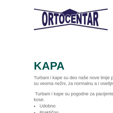
KAPA
Turbani i kape su deo naše nove linij
su veoma nežni, za normalnu a i osetljiv
Turbani i kape su pogodne za pacijente k
kose.
Udobno
Praktično