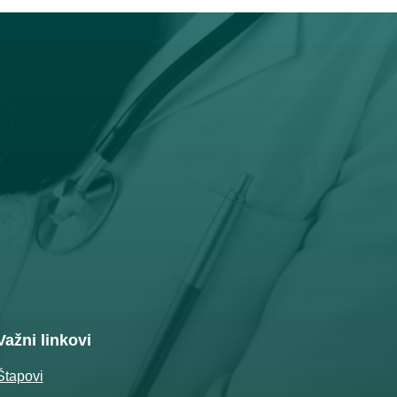
Važni linkovi
Štapovi