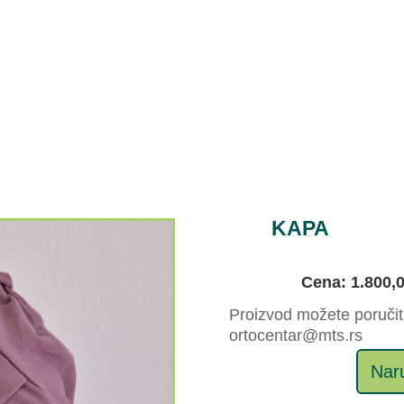
KAPA
Cena: 1.800,
Proizvod možete poručiti
ortocentar@mts.rs
Naru