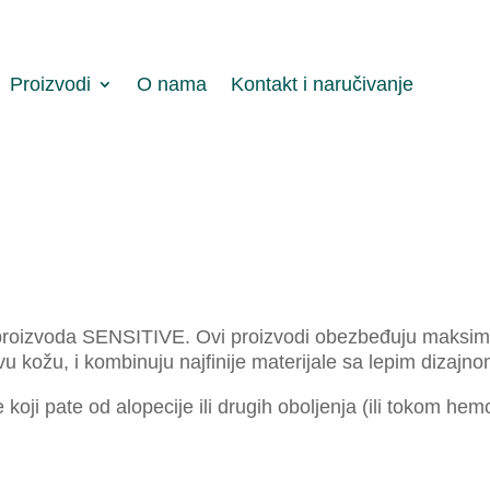
Proizvodi
O nama
Kontakt i naručivanje
e proizvoda SENSITIVE. Ovi proizvodi obezbeđuju maksi
u kožu, i kombinuju najfinije materijale sa lepim dizajno
oji pate od alopecije ili drugih oboljenja (ili tokom hem