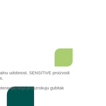
malnu udobnost.
SENSITIVE proizvodi
m.
oterapija) koja prouzrokuju gubitak