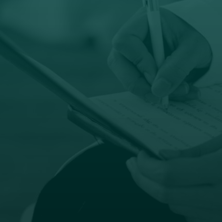
Email
prodaja@orto-centar.com

Radno vreme
Pon – Pet: 8 – 19 č
Subota: 8 – 15 č