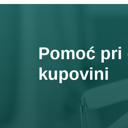
Pomoć pri 
kupovini
