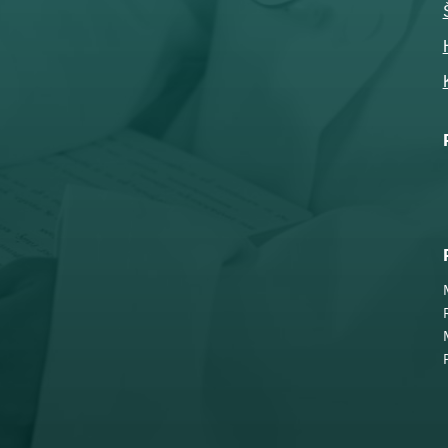
Telefon
032-343-317
066-343-317

Adresa
Nemanjina 10
Čačak