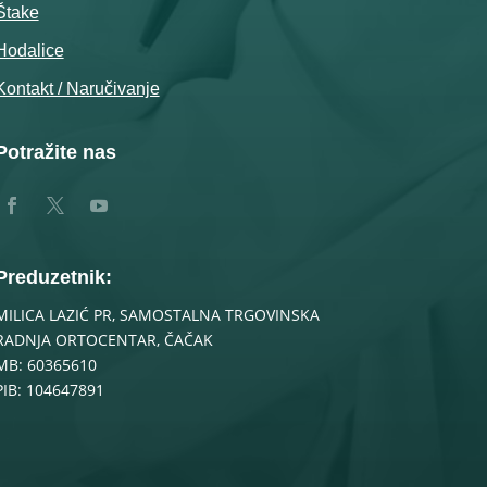
Štake
Hodalice
Kontakt / Naručivanje
Potražite nas
Preduzetnik:
MILICA LAZIĆ PR, SAMOSTALNA TRGOVINSKA
RADNJA ORTOCENTAR, ČAČAK
MB: 60365610
PIB: 104647891