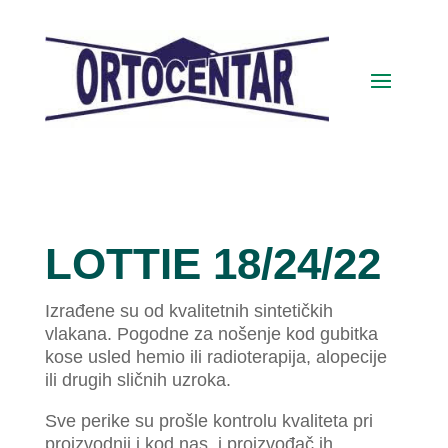
LOTTIE 18/24/22
Izrađene su od kvalitetnih sintetičkih
vlakana. Pogodne za nošenje kod gubitka
kose usled hemio ili radioterapija, alopecije
ili drugih sličnih uzroka.
Sve perike su prošle kontrolu kvaliteta pri
proizvodnji i kod nas, i proizvođač ih