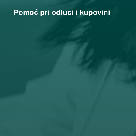
Pomoć pri odluci i kupovini

Email
prodaja@orto-centar.com

Telefon
032-343-317