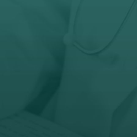
066-343-317

Radno vreme
Pon – Pet: 8 – 19 č
Subota: 8 – 15 č

Adresa
Nemanjina 10
Čačak