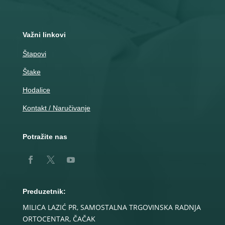
Važni linkovi
Štapovi
Štake
Hodalice
Kontakt / Naručivanje
Potražite nas
Preduzetnik:
MILICA LAZIĆ PR, SAMOSTALNA TRGOVINSKA RADNJA
ORTOCENTAR, ČAČAK