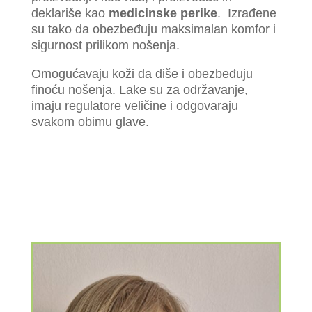
deklariše kao
medicinske perike
. Izrađene
su tako da obezbeđuju maksimalan komfor i
sigurnost prilikom nošenja.
Omogućavaju koži da diše i obezbeđuju
finoću nošenja. Lake su za održavanje,
imaju regulatore veličine i odgovaraju
svakom obimu glave.