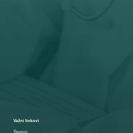
Radno vreme
Pon – Pet: 8 – 19 č
Subota: 8 – 15 č

Adresa
Nemanjina 10
Čačak
Važni linkovi
Štapovi