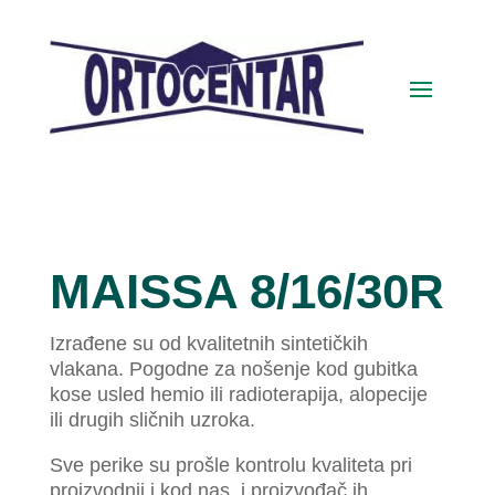
MAISSA 8/16/30R
Izrađene su od kvalitetnih sintetičkih
vlakana. Pogodne za nošenje kod gubitka
kose usled hemio ili radioterapija, alopecije
ili drugih sličnih uzroka.
Sve perike su prošle kontrolu kvaliteta pri
proizvodnji i kod nas, i proizvođač ih