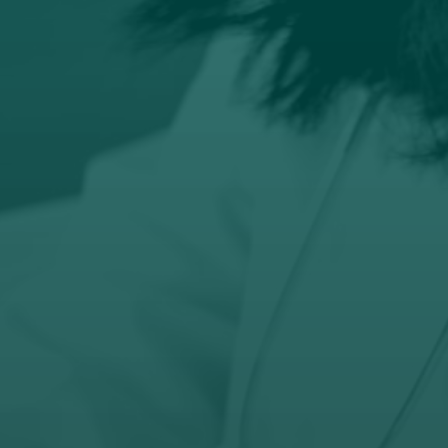

Email
prodaja@orto-centar.com

Telefon
032-343-317
066-343-317
