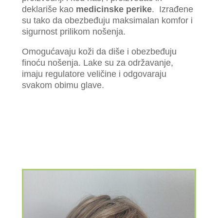
deklariše kao
medicinske perike
. Izrađene
su tako da obezbeđuju maksimalan komfor i
sigurnost prilikom nošenja.
Omogućavaju koži da diše i obezbeđuju
finoću nošenja. Lake su za održavanje,
imaju regulatore veličine i odgovaraju
svakom obimu glave.