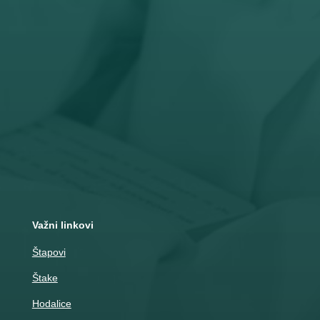
Pon – Pet: 8 – 19 č
Subota: 8 – 15 č

Adresa
Nemanjina 10
Čačak
Važni linkovi
Štapovi
Štake
Hodalice