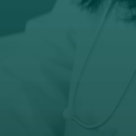
Email
prodaja@orto-centar.com

Telefon
032-343-317
066-343-317

Radno vreme