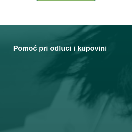
Pomoć pri odluci i kupovini

Email
prodaja@orto-centar.com