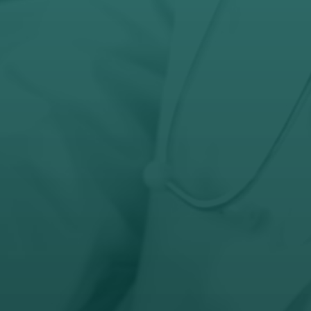

Telefon
032-343-317
066-343-317

Radno vreme
Pon – Pet: 8 – 19 č
Subota: 8 – 15 č
