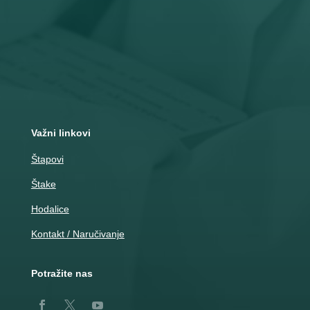
Adresa
Nemanjina 10
Čačak
Važni linkovi
Štapovi
Štake
Hodalice
Kontakt / Naručivanje
Potražite nas