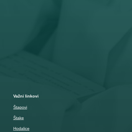
Pon – Pet: 8 – 19 č
Subota: 8 – 15 č

Adresa
Nemanjina 10
Čačak
Važni linkovi
Štapovi
Štake
Hodalice