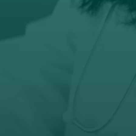
Email
prodaja@orto-centar.com

Telefon
032-343-317
066-343-317

Radno vreme