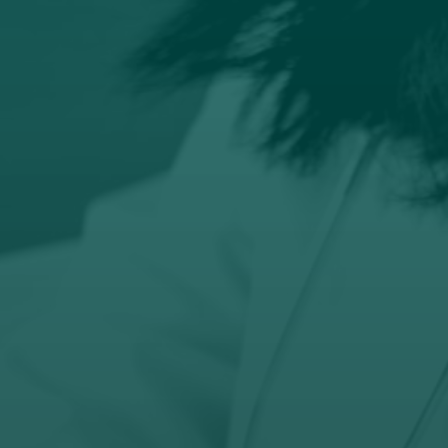

Email
prodaja@orto-centar.com

Telefon
032-343-317
066-343-317