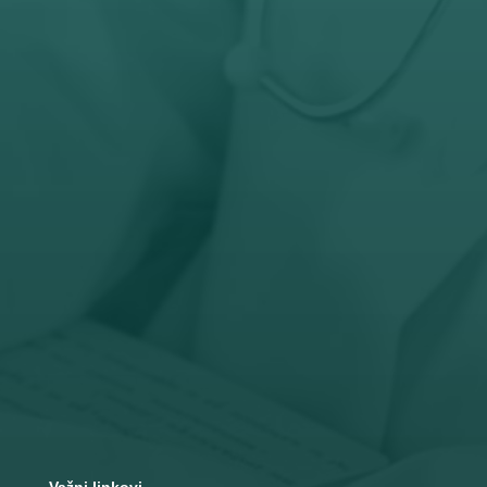

Radno vreme
Pon – Pet: 8 – 19 č
Subota: 8 – 15 č

Adresa
Nemanjina 10
Čačak