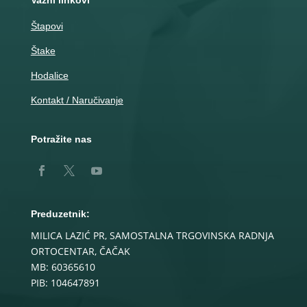
Važni linkovi
Štapovi
Štake
Hodalice
Kontakt / Naručivanje
Potražite nas
Preduzetnik:
MILICA LAZIĆ PR, SAMOSTALNA TRGOVINSKA RADNJA
ORTOCENTAR, ČAČAK
MB: 60365610
PIB: 104647891