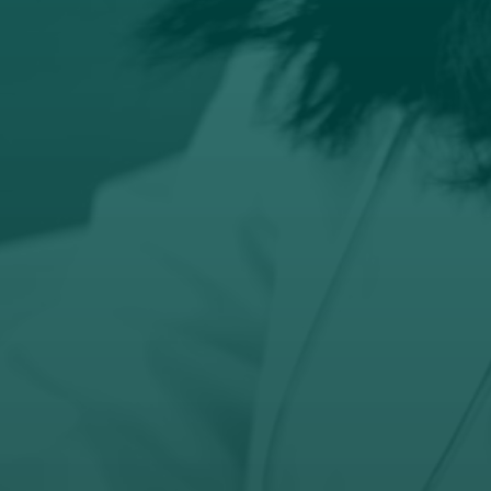

Email
prodaja@orto-centar.com

Telefon
032-343-317
066-343-317