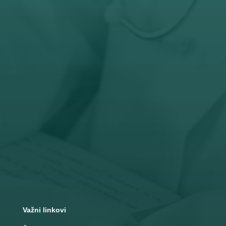

Radno vreme
Pon – Pet: 8 – 19 č
Subota: 8 – 15 č

Adresa
Nemanjina 10
Čačak
Važni linkovi