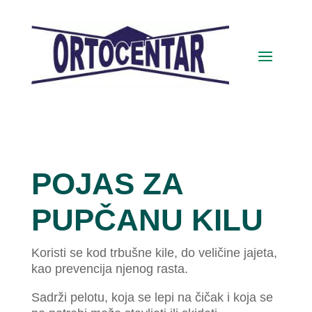
POJAS ZA
PUPČANU KILU
Koristi se kod trbušne kile, do veličine jajeta,
kao prevencija njenog rasta.
Sadrži pelotu, koja se lepi na čičak i koja se