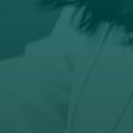

Email
prodaja@orto-centar.com

Telefon
032-343-317
066-343-317
