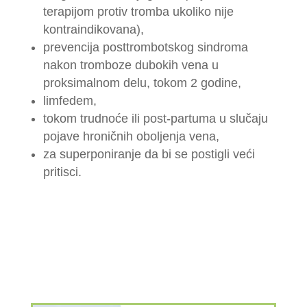
terapijom protiv tromba ukoliko nije
kontraindikovana),
prevencija posttrombotskog sindroma
nakon tromboze dubokih vena u
proksimalnom delu, tokom 2 godine,
limfedem,
tokom trudnoće ili post-partuma u slučaju
pojave hroničnih oboljenja vena,
za superponiranje da bi se postigli veći
pritisci.