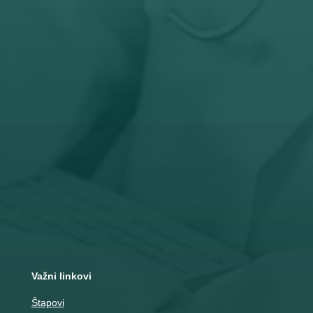
Radno vreme
Pon – Pet: 8 – 19 č
Subota: 8 – 15 č

Adresa
Nemanjina 10
Čačak
Važni linkovi
Štapovi