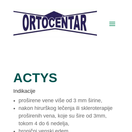
ACTYS
Indikacije
proširene vene više od 3 mm širine,
nakon hirurškog lečenja ili skleroterapije
proširenih vena, koje su šire od 3mm,
tokom 4 do 6 nedelja,
hronični venski edem,