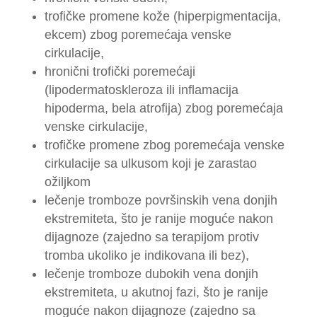
trofičke promene kože (hiperpigmentacija,
ekcem) zbog poremećaja venske
cirkulacije,
hronični trofički poremećaji
(lipodermatoskleroza ili inflamacija
hipoderma, bela atrofija) zbog poremećaja
venske cirkulacije,
trofičke promene zbog poremećaja venske
cirkulacije sa ulkusom koji je zarastao
ožiljkom
lečenje tromboze površinskih vena donjih
ekstremiteta, što je ranije moguće nakon
dijagnoze (zajedno sa terapijom protiv
tromba ukoliko je indikovana ili bez),
lečenje tromboze dubokih vena donjih
ekstremiteta, u akutnoj fazi, što je ranije
moguće nakon dijagnoze (zajedno sa