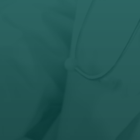
Telefon
032-343-317
066-343-317

Radno vreme
Pon – Pet: 8 – 19 č
Subota: 8 – 15 č
