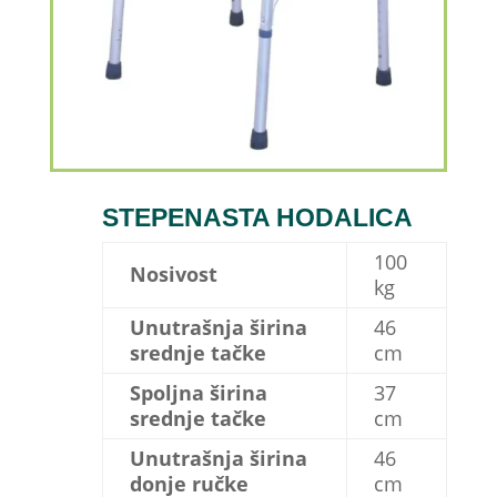
STEPENASTA HODALICA
100
Nosivost
kg
Unutrašnja širina
46
srednje tačke
cm
Spoljna širina
37
srednje tačke
cm
Unutrašnja širina
46
donje ručke
cm