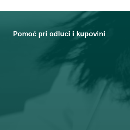
Pomoć pri odluci i kupovini

Email
prodaja@orto-centar.com
