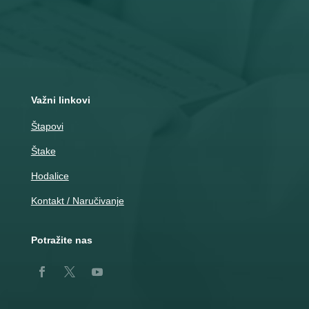
Adresa
Nemanjina 10
Čačak
Važni linkovi
Štapovi
Štake
Hodalice
Kontakt / Naručivanje
Potražite nas