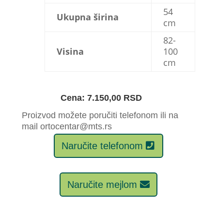
54
Ukupna širina
cm
82-
Visina
100
cm
Cena: 7.150,00 RSD
Proizvod možete poručiti telefonom ili na
mail ortocentar@mts.rs
Naručite telefonom
Naručite mejlom