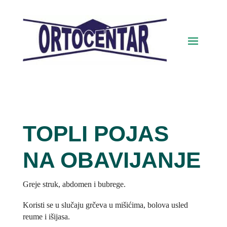
TOPLI POJAS
NA OBAVIJANJE
Greje struk, abdomen i bubrege.
Koristi se u slučaju grčeva u mišićima, bolova usled
reume i išijasa.