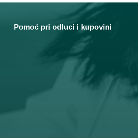
Pomoć pri odluci i kupovini

Email
prodaja@orto-centar.com
