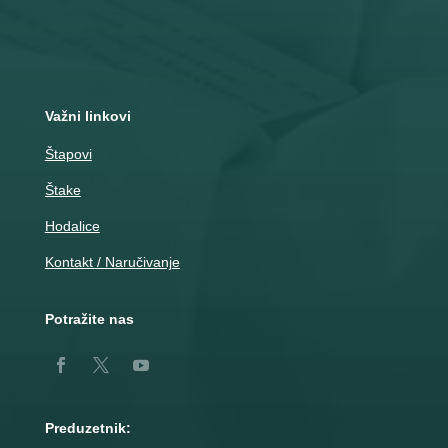
Nemanjina 10
Čačak
Važni linkovi
Štapovi
Štake
Hodalice
Kontakt / Naručivanje
Potražite nas
Preduzetnik: