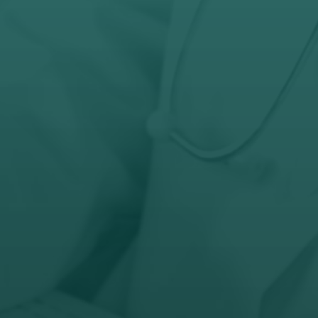
Telefon
032-343-317
066-343-317

Radno vreme
Pon – Pet: 8 – 19 č
Subota: 8 – 15 č

Adresa