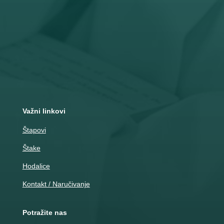

Adresa
Nemanjina 10
Čačak
Važni linkovi
Štapovi
Štake
Hodalice
Kontakt / Naručivanje
Potražite nas