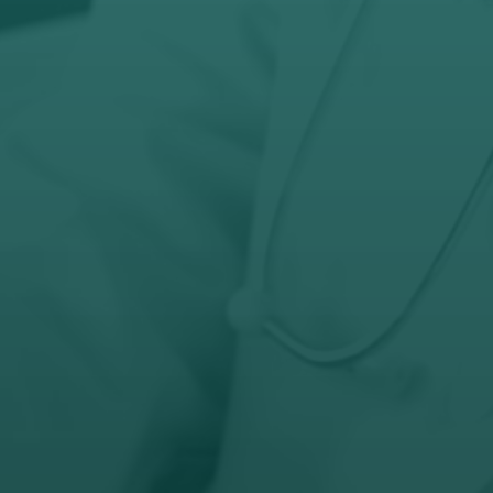

Telefon
032-343-317
066-343-317

Radno vreme
Pon – Pet: 8 – 19 č
Subota: 8 – 15 č