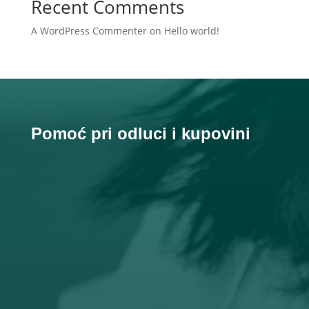
Recent Comments
A WordPress Commenter
on
Hello world!
Pomoć pri odluci i kupovini

Email
prodaja@orto-centar.com