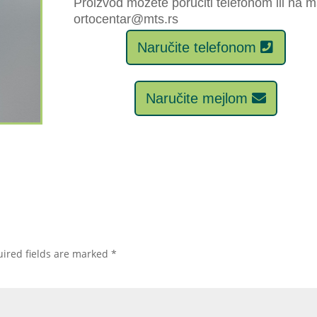
Proizvod možete poručiti telefonom ili na m
ortocentar@mts.rs
Naručite telefonom
Naručite mejlom
ired fields are marked
*