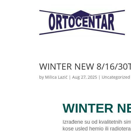
WINTER NEW 8/16/30
by
Milica Lazić
|
Aug 27, 2025
|
Uncategorized
WINTER NE
Izrađene su od kvalitetnih si
kose usled hemio ili radioterap