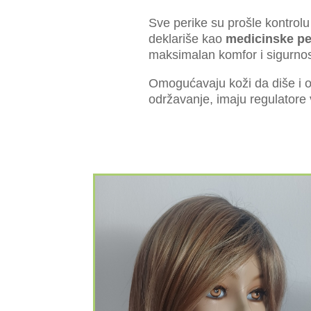
Sve perike su prošle kontrolu 
deklariše kao
medicinske pe
maksimalan komfor i sigurnos
Omogućavaju koži da diše i 
održavanje, imaju regulatore