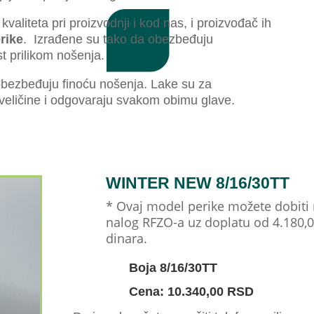
kvaliteta pri proizvodnji i kod nas, i proizvođač ih
rike
. Izrađene su tako da obezbeđuju
t prilikom nošenja.
obezbeđuju finoću nošenja. Lake su za
 veličine i odgovaraju svakom obimu glave.
WINTER NEW 8/16/30TT
* Ovaj model perike možete dobiti
nalog RFZO-a uz doplatu od 4.180,
dinara.
Boja 8/16/30TT
Cena: 10.340,00 RSD