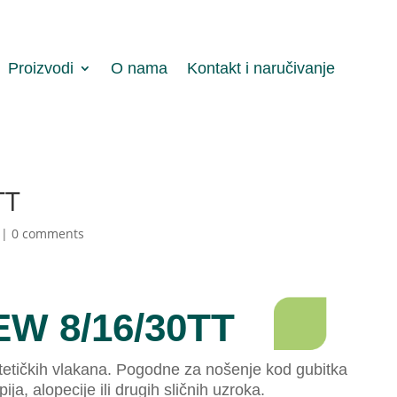
Proizvodi
O nama
Kontakt i naručivanje
TT
|
0 comments
W 8/16/30TT
ntetičkih vlakana. Pogodne za nošenje kod gubitka
ija, alopecije ili drugih sličnih uzroka.