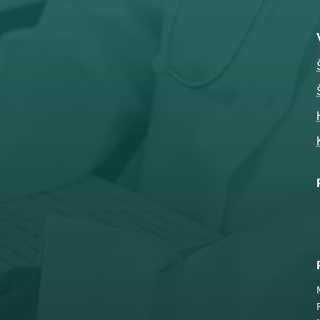

Telefon
032-343-317
066-343-317

Adresa