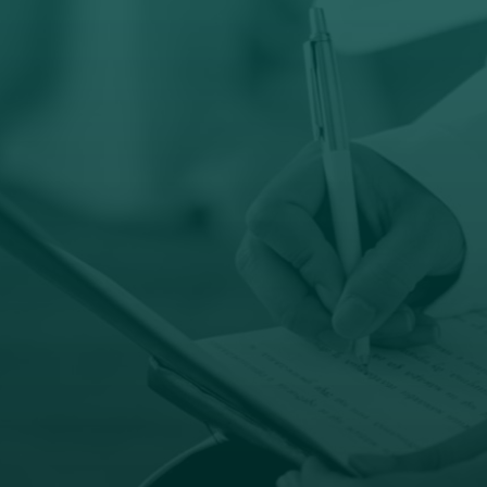

Email
prodaja@orto-centar.com

Radno vreme