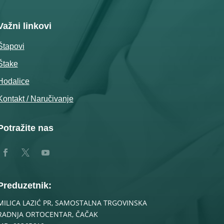
Važni linkovi
Štapovi
Štake
Hodalice
Kontakt / Naručivanje
Potražite nas
Preduzetnik:
MILICA LAZIĆ PR, SAMOSTALNA TRGOVINSKA
RADNJA ORTOCENTAR, ČAČAK