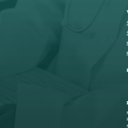

Telefon
032-343-317
066-343-317

Adresa
Nemanjina 10