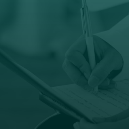

Email
prodaja@orto-centar.com

Radno vreme
Pon – Pet: 8 – 19 č