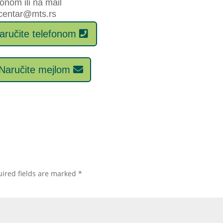
fonom ili na mail
centar@mts.rs
aručite telefonom
Naručite mejlom
ired fields are marked
*