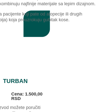
 kombinuju najfinije materijale sa lepim dizajnom.
pacijente koji pate od alopecije ili drugih
pija) koja prouzrokuju gubitak kose.
TURBAN
Cena: 1.500,00
RSD
zvod možete poručiti