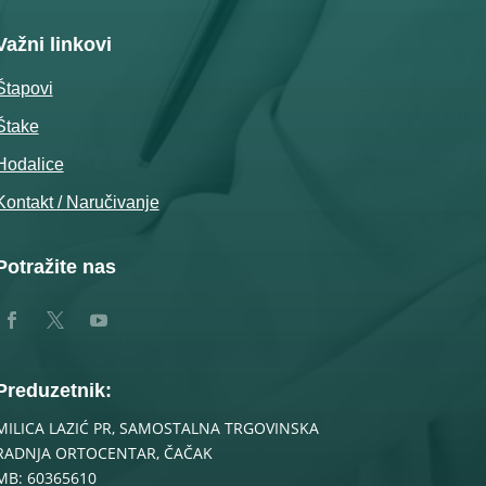
Važni linkovi
Štapovi
Štake
Hodalice
Kontakt / Naručivanje
Potražite nas
Preduzetnik:
MILICA LAZIĆ PR, SAMOSTALNA TRGOVINSKA
RADNJA ORTOCENTAR, ČAČAK
MB: 60365610